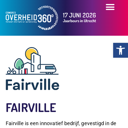
OVER HET CONGR
OVERZICHT PART
PRAKTISCHE INFO
Toolb
FAIRVILLE
Fairville is een innovatief bedrijf, gevestigd in de