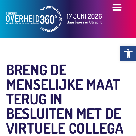
OVER HET CONGR
OVERZICHT PART
PRAKTISCHE INFO
Toolb
BRENG DE
MENSELIJKE MAAT
TERUG IN
BESLUITEN MET DE
VIRTUELE COLLEGA