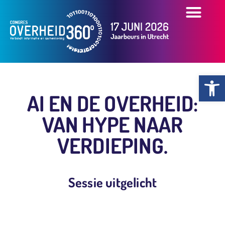
OVER HET CONGR
OVERZICHT PART
PRAKTISCHE INFO
Toolb
AI EN DE OVERHEID:
VAN HYPE NAAR
VERDIEPING.
Sessie uitgelicht