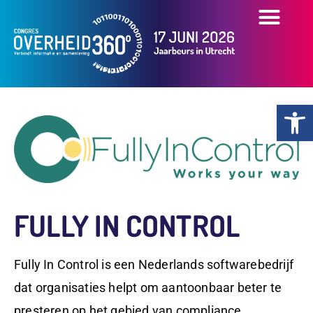
OVER HET CONGR
OVERZICHT PART
PRAKTISCHE INFO
Toolb
FULLY IN CONTROL
Fully In Control
is een Nederlands softwarebedrijf
dat organisaties helpt om aantoonbaar beter te
presteren op het gebied van compliance,