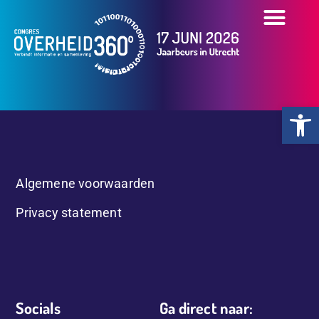
OVER HET CONGR
OVERZICHT PART
PRAKTISCHE INFO
Toolb
Algemene voorwaarden
Privacy statement
Socials
Ga direct naar: