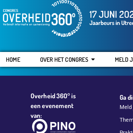
HOME
OVER HET CONGRES
MELD J
Overheid 36O° is
Ga di
een evenement
Meld 
van:
Them
Prakt