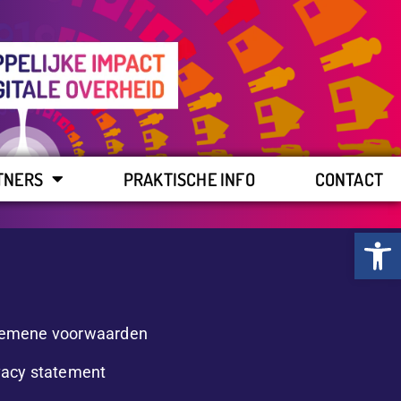
TNERS
PRAKTISCHE INFO
CONTACT
Toolb
emene voorwaarden
vacy statement