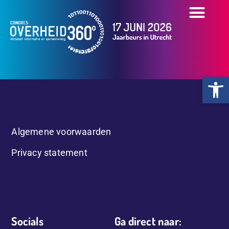
OVER HET CONGR
OVERZICHT PART
PRAKTISCHE INFO
Toolb
Algemene voorwaarden
Privacy statement
Socials
Ga direct naar: