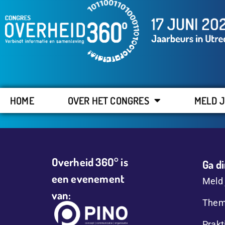
HOME
OVER HET CONGRES
MELD J
Overheid 36O° is
Ga di
een evenement
Meld 
van:
Them
Prakt