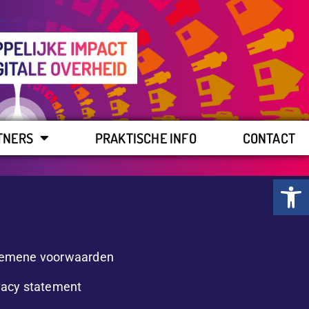
TNERS
PRAKTISCHE INFO
CONTACT
Toolb
emene voorwaarden
vacy statement