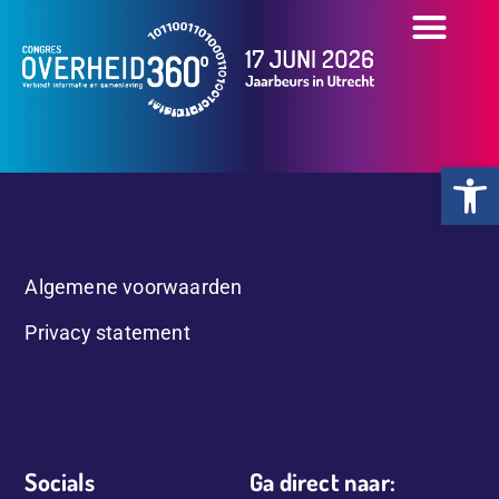
OVER HET CONGR
OVERZICHT PART
PRAKTISCHE INFO
Toolb
Algemene voorwaarden
Privacy statement
Socials
Ga direct naar: