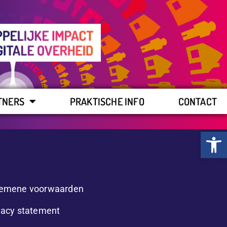
TNERS
PRAKTISCHE INFO
CONTACT
Toolb
emene voorwaarden
vacy statement