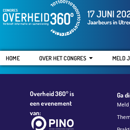
HOME
OVER HET CONGRES
MELD J
Overheid 36O° is
Ga di
een evenement
Meld 
van:
Them
Prakt