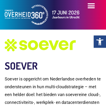
OVER HET CONGR
OVERZICHT PART
PRAKTISCHE INFO
Toolb
SOEVER
Soever is opgericht om Nederlandse overheden te
ondersteunen in hun multi-cloudstrategie – met
een helder doel: het bieden van soevereine cloud-,
connectiviteits-, werkplek- en datacenterdiensten