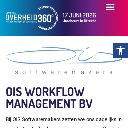
OVER HET CONGR
OVERZICHT PART
PRAKTISCHE INFO
Toolb
OIS WORKFLOW
MANAGEMENT BV
Bij OIS Softwaremakers zetten we ons dagelijks in